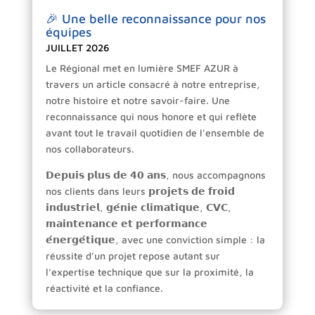
🎉 Une belle reconnaissance pour nos
équipes
JUILLET 2026
Le Régional met en lumière SMEF AZUR à
travers un article consacré à notre entreprise,
notre histoire et notre savoir-faire. Une
reconnaissance qui nous honore et qui reflète
avant tout le travail quotidien de l’ensemble de
nos collaborateurs.
𝗗𝗲𝗽𝘂𝗶𝘀 𝗽𝗹𝘂𝘀 𝗱𝗲 𝟰𝟬 𝗮𝗻𝘀, nous accompagnons
nos clients dans leurs 𝗽𝗿𝗼𝗷𝗲𝘁𝘀 𝗱𝗲 𝗳𝗿𝗼𝗶𝗱
𝗶𝗻𝗱𝘂𝘀𝘁𝗿𝗶𝗲𝗹, 𝗴𝗲́𝗻𝗶𝗲 𝗰𝗹𝗶𝗺𝗮𝘁𝗶𝗾𝘂𝗲, 𝗖𝗩𝗖,
𝗺𝗮𝗶𝗻𝘁𝗲𝗻𝗮𝗻𝗰𝗲 𝗲𝘁 𝗽𝗲𝗿𝗳𝗼𝗿𝗺𝗮𝗻𝗰𝗲
𝗲́𝗻𝗲𝗿𝗴𝗲́𝘁𝗶𝗾𝘂𝗲, avec une conviction simple : la
réussite d’un projet repose autant sur
l’expertise technique que sur la proximité, la
réactivité et la confiance.