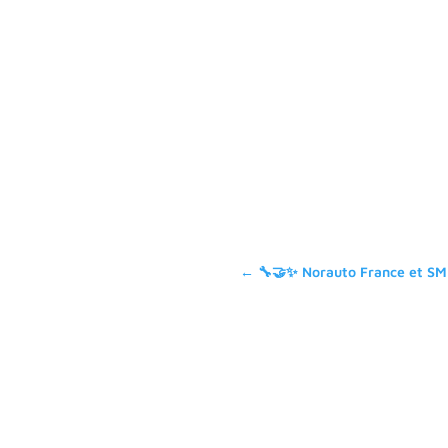
←
🔧🤝✨ Norauto France et SME